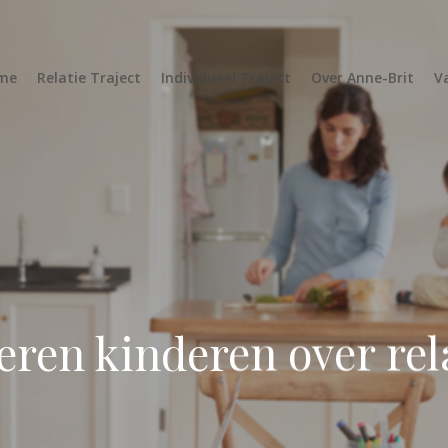
me
Relatie Traject
Individueel Traject
Over Anne-Brit
V
eren kinderen over rel