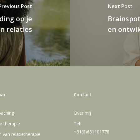
Previous Post
Next Post
ding op je
Brainspot
n relaties
en ontwi
aar
Contact
oaching
Over mij
le therapie
Tel:
+31(0)681101778
 van relatietherapie