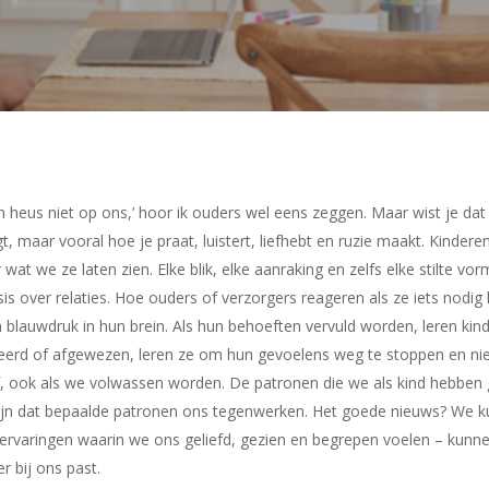
ten heus niet op ons,’ hoor ik ouders wel eens zeggen. Maar wist je d
t, maar vooral hoe je praat, luistert, liefhebt en ruzie maakt. Kinderen
at we ze laten zien. Elke blik, elke aanraking en zelfs elke stilte vor
asis over relaties. Hoe ouders of verzorgers reageren als ze iets no
en blauwdruk in hun brein. Als hun behoeften vervuld worden, leren kin
eerd of afgewezen, leren ze om hun gevoelens weg te stoppen en nie
ef, ook als we volwassen worden. De patronen die we als kind hebben
ijn dat bepaalde patronen ons tegenwerken. Het goede nieuws? We 
 ervaringen waarin we ons geliefd, gezien en begrepen voelen – kunn
 bij ons past.