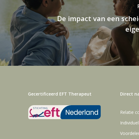
De impact van een schei
eige
Gecertificeerd EFT Therapeut
Direct n
Relatie c
Individue
Voordelen