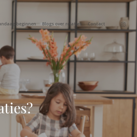
instagr
andaag beginnen
Blogs over relaties
Contact
aties?