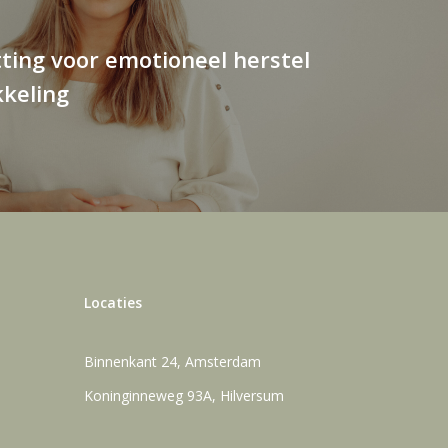
ting voor emotioneel herstel
kkeling
Locaties
Binnenkant 24, Amsterdam
Koninginneweg 93A, Hilversum