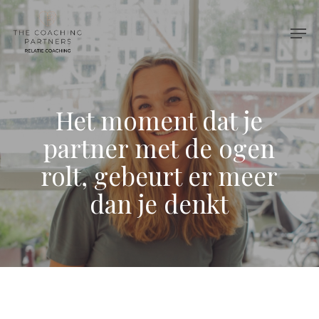
Skip
Men
to
Close
main
Menu
content
Het moment dat je
partner met de ogen
rolt, gebeurt er meer
dan je denkt