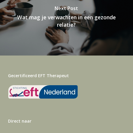
Next Post
Wat mag je verwachten in een gezonde
relatie?
Gecertificeerd EFT Therapeut
Direct naar