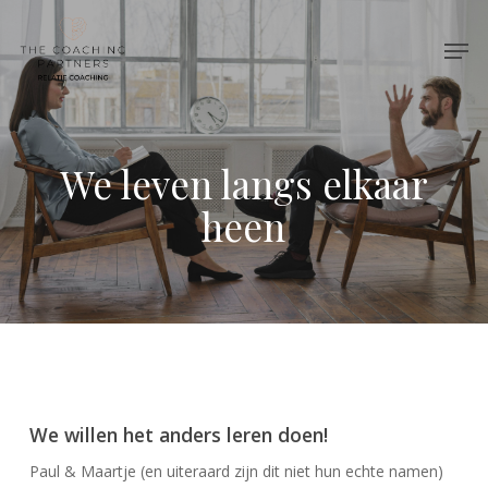
Skip
Men
to
Close
main
Menu
content
We leven langs elkaar
heen
We willen het anders leren doen!
Paul & Maartje (en uiteraard zijn dit niet hun echte namen)